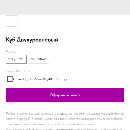
Куб Двухуровневый
Размер
230/110/45
240/110/45
Полка ЛДСП 16 мм
Полка ЛДСП 16 мм 110/40 + 1980 руб.
Оформить заказ
Любой стеллаж возможно заказать в одном из популярных цветов (черный, белый,
золото, серебро). В зависимости от стиля и категории товаров поможем выбрать
подходящий цвет и комплектацию оборудования для магазина.
Металлические конструкции, выполненные в минималистичном стиле, привносят