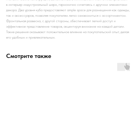
в интерьер индустриальный шарм, гармонично сочетаясь с другими элементами
декора. Два уровня куба предоставляют ample space для размещения как одежды,
так и аксессуаров, позволяя покупателям легко ознакомиться с ассортиментом.
Фронтальная развеска, с другой стороны, обеспечивает легкий доступ и
эффективное представление товаров, акцентируя внимание на каждой детали.
Такие решения оказывают положительное влияние на покупательский опыт, делая
его удобным и привлекательным.
Смотрите также